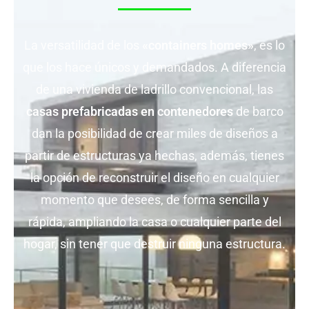
La versatilidad de los
«containers homes»
, es lo
que los hace únicos y demandados. A diferencia
de una vivienda de ladrillo convencional, las
casas prefabricadas en contenedores
de barco
dan la posibilidad de crear miles de diseños a
partir de estructuras ya hechas, además, tienes
la opción de reconstruir el diseño en cualquier
momento que desees, de forma sencilla y
rápida, ampliando la casa o cualquier parte del
hogar, sin tener que destruir ninguna estructura.