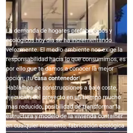
La demanda de hogares prefabricados y
ecológicos hoy día se ha incrementando
velozmente. El medio ambiente nos exige la
responsabilidad hacia lo que consumimos, es
por ello que te damos a conocer la mejor
opción; ¡tu
casa contenedor
!
Hablamos de construcciones a bajo coste,
ejecución del proyecto en un tiempo mucho
mas reducido, posibilidad de transformar la
estructura y modelo de la vivienda container
en cualquier momento, fabricación ecológica