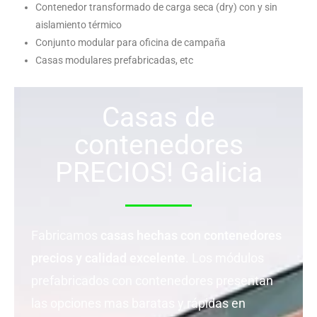
Contenedor transformado de carga seca (dry) con y sin
aislamiento térmico
Conjunto modular para oficina de campaña
Casas modulares prefabricadas, etc
Casas de
contenedores
PRECIOS! Galicia
Fabricamos
casas hechas con contenedores
precios y calidad excelente
. Los módulos
prefabricados con contenedores presentan
las opciones mas baratas y rápidas en