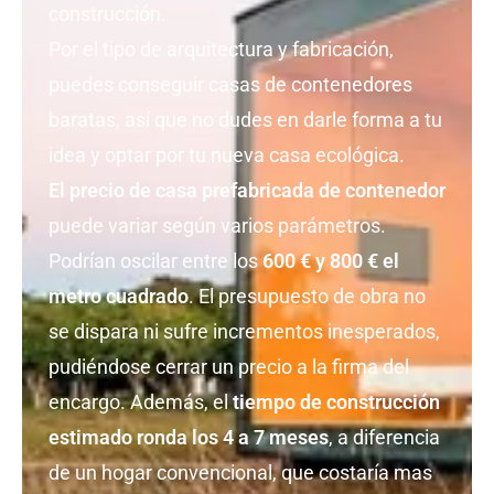
construcción.
Por el tipo de arquitectura y fabricación,
puedes conseguir casas de contenedores
baratas, así que no dudes en darle forma a tu
idea y optar por tu nueva casa ecológica.
El precio de casa prefabricada de contenedor
puede variar según varios parámetros.
Podrían oscilar entre los
600 € y 800 € el
metro cuadrado
. El presupuesto de obra no
se dispara ni sufre incrementos inesperados,
pudiéndose cerrar un precio a la firma del
encargo. Además, el
tiempo de construcción
estimado ronda los 4 a 7 meses
, a diferencia
de un hogar convencional, que costaría mas