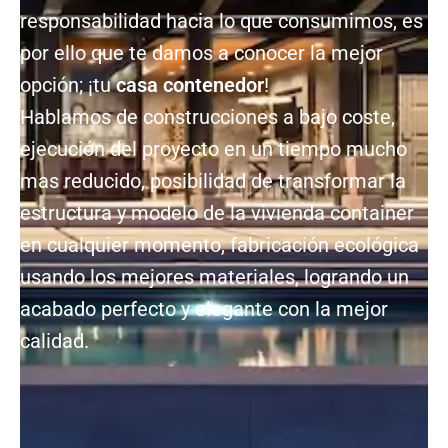
responsabilidad hacia lo que consumimos, es
por ello que te damos a conocer la mejor
opción; ¡tu
casa contenedor
!
Hablamos de construcciones a bajo coste,
ejecución del proyecto en un tiempo mucho
mas reducido, posibilidad de transformar la
estructura y modelo de la vivienda container
en cualquier momento, fabricación ecológica
usando los mejores materiales, logrando un
acabado perfecto y elegante con la mejor
calidad.