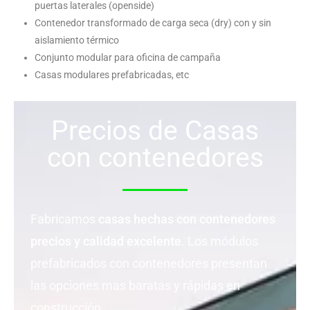
puertas laterales (openside)
Contenedor transformado de carga seca (dry) con y sin
aislamiento térmico
Conjunto modular para oficina de campaña
Casas modulares prefabricadas, etc
Precios de Casas
con contenedores
Fabricamos
casas hechas con contenedores
precios y calidad excelente
. Los módulos
prefabricados con contenedores presentan
las opciones mas baratas y rápidas en
construcción.