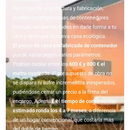
Por el tipo de arquitectura y fabricación,
puedes conseguir casas de contenedores
baratas, así que no dudes en darle forma a tu
idea y optar por tu nueva casa ecológica.
El precio de casa prefabricada de contenedor
puede variar según varios parámetros.
Podrían oscilar entre los
600 € y 800 € el
metro cuadrado
. El presupuesto de obra no
se dispara ni sufre incrementos inesperados,
pudiéndose cerrar un precio a la firma del
encargo. Además, el
tiempo de construcción
estimado ronda los 4 a 7 meses
, a diferencia
de un hogar convencional, que costaría mas
del doble de tiempo.