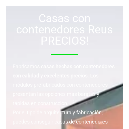
Casas con
contenedores Reus
PRECIOS!
Fabricamos
casas hechas con contenedores
con calidad y excelentes precios
. Los
módulos prefabricados con contenedores
presentan las opciones mas baratas y
rápidas en construcción.
Por el tipo de arquitectura y fabricación,
puedes conseguir casas de contenedores