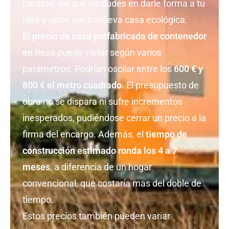
baratas, así que no dudes en darle forma a tu
idea y optar por tu nueva casa ecológica.
El precio de casa prefabricada de contenedor
en
Reus puede variar según varios
parámetros. Podrían oscilar entre los
600 € y
800 € el metro cuadrado
. El presupuesto de
obra no se dispara ni sufre incrementos
inesperados, pudiéndose cerrar un precio a la
firma del encargo. Además, el
tiempo de
construcción estimado ronda los 4 a 7
meses
, a diferencia de un hogar
convencional, que costaría mas del doble de
tiempo.
Estos precios también pueden variar