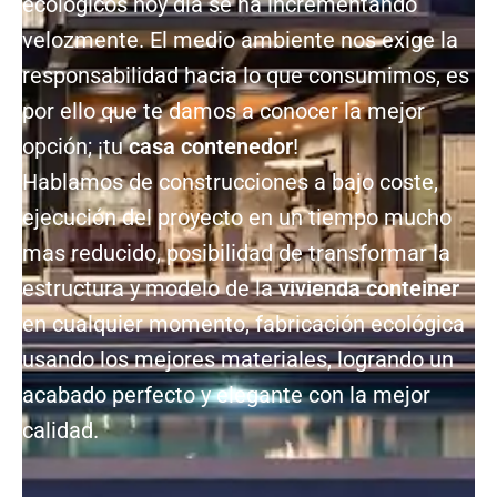
ecológicos hoy día se ha incrementando
velozmente. El medio ambiente nos exige la
responsabilidad hacia lo que consumimos, es
por ello que te damos a conocer la mejor
opción; ¡tu
casa contenedor
!
Hablamos de construcciones a bajo coste,
ejecución del proyecto en un tiempo mucho
mas reducido, posibilidad de transformar la
estructura y modelo de la
vivienda conteiner
en cualquier momento, fabricación ecológica
usando los mejores materiales, logrando un
acabado perfecto y elegante con la mejor
calidad.