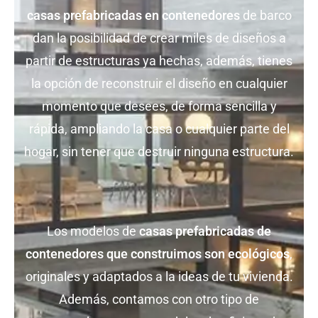
casas prefabricadas en contenedores
de barco
dan la posibilidad de crear miles de diseños a
partir de estructuras ya hechas, además, tienes
la opción de reconstruir el diseño en cualquier
momento que desees, de forma sencilla y
rápida, ampliando la casa o cualquier parte del
hogar, sin tener que destruir ninguna estructura.
Los modelos de
casas prefabricadas de
contenedores que construimos son ecológicos
,
originales y adaptados a la ideas de tu vivienda.
Además, contamos con otro tipo de