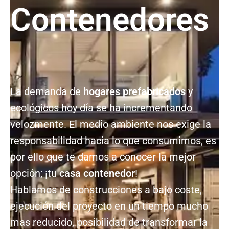
Contenedores
La demanda de
hogares prefabricados
y
ecológicos hoy día se ha incrementando
velozmente. El medio ambiente nos exige la
responsabilidad hacia lo que consumimos, es
por ello que te damos a conocer la mejor
opción; ¡tu
casa contenedor
!
Hablamos de construcciones a bajo coste,
ejecución del proyecto en un tiempo mucho
mas reducido, posibilidad de transformar la