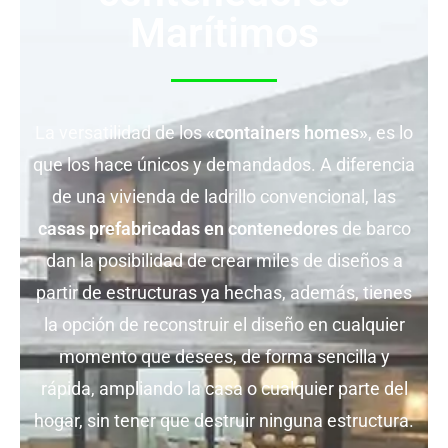
Marítimos
La versatilidad de los
«containers homes»
, es lo
que los hace únicos y demandados. A diferencia
de una vivienda de ladrillo convencional, las
casas prefabricadas en contenedores
de barco
dan la posibilidad de crear miles de diseños a
partir de estructuras ya hechas, además, tienes
la opción de reconstruir el diseño en cualquier
momento que desees, de forma sencilla y
rápida, ampliando la casa o cualquier parte del
hogar, sin tener que destruir ninguna estructura.