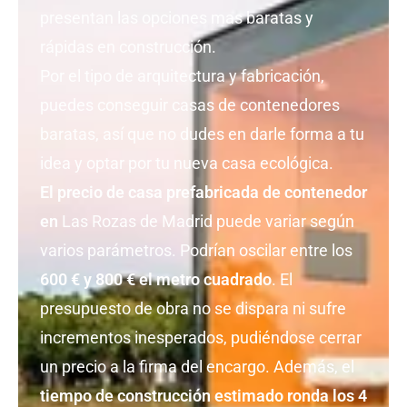
presentan las opciones mas baratas y
rápidas en construcción.
Por el tipo de arquitectura y fabricación,
puedes conseguir casas de contenedores
baratas, así que no dudes en darle forma a tu
idea y optar por tu nueva casa ecológica.
El precio de casa prefabricada de contenedor
en
Las Rozas de Madrid puede variar según
varios parámetros. Podrían oscilar entre los
600 € y 800 € el metro cuadrado
. El
presupuesto de obra no se dispara ni sufre
incrementos inesperados, pudiéndose cerrar
un precio a la firma del encargo. Además, el
tiempo de construcción estimado ronda los 4