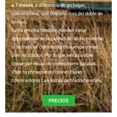
a 7 meses
, a diferencia de un hogar
convencional, que costaría mas del doble de
tiempo.
Estos precios también pueden variar
dependiendo de la calidad del dicho material,
si se trata de contenedores nuevos o mas
bien reciclados. Por lo que seria posible
conseguir casas de contendores baratas.
¡Pide tu presupuesto online! casas
contenedores Las Rozas de Madrid precios.
PRECIOS