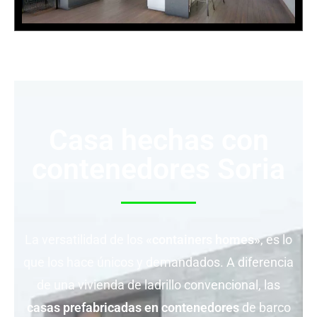
Casa hechas con
contenedores Soria
La versatilidad de los
«containers homes»
, es lo
que los hace únicos y demandados. A diferencia
de una vivienda de ladrillo convencional, las
casas prefabricadas en contenedores
de barco