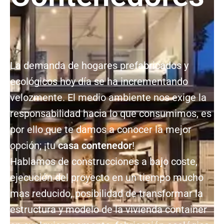
La demanda de hogares prefabricados y
ecológicos hoy día se ha incrementando
velozmente. El medio ambiente nos exige la
responsabilidad hacia lo que consumimos, es
por ello que te damos a conocer la mejor
opción; ¡tu
casa contenedor
!
Hablamos de construcciones a bajo coste,
ejecución del proyecto en un tiempo mucho
mas reducido, posibilidad de transformar la
estructura y modelo de la vivienda container