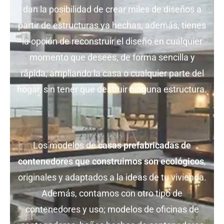
dan la posibilidad de crear miles de diseños a
partir de estructuras ya hechas, además, tienes
la opción de reconstruir el diseño en cualquier
momento que desees, de forma sencilla y
rápida, ampliando la casa o cualquier parte del
hogar, sin tener que destruir ninguna estructura.
Los modelos de
casas prefabricadas de
contenedores que construimos son ecológicos
,
originales y adaptados a la ideas de tu vivienda.
Además, contamos con otro tipo de
contenedores y uso; modelos de oficinas de