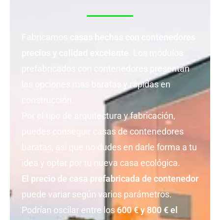
Fabricamos
casas hechas con contenedores
precios y calidad excelente
. Los módulos
prefabricados con contenedores presentan
las opciones mas baratas y rápidas en
construcción.
Por el tipo de arquitectura y fabricación,
puedes conseguir casas de contenedores
baratas, así que no dudes en darle forma a tu
idea y optar por tu nueva casa ecológica.
El precio de casa prefabricada de contenedor
puede variar según varios parámetros.
Podrían oscilar entre los
600 € y 800 € el