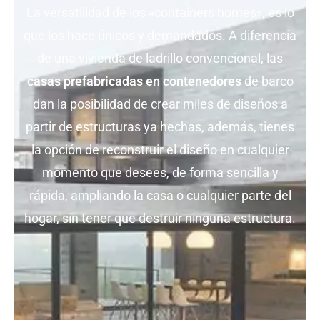
La versatilidad de los «containers homes», es lo
que los hace únicos y demandados. A diferencia
de una vivienda de ladrillo convencional, las
casas prefabricadas en contenedores
de barco
dan la posibilidad de crear miles de diseños a
partir de estructuras ya hechas, además, tienes
la opción de reconstruir el diseño en cualquier
momento que desees, de forma sencilla y
rápida, ampliando la casa o cualquier parte del
hogar, sin tener que destruir ninguna estructura.