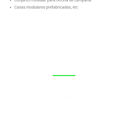
Conjunto modular para oficina de campaña
Casas modulares prefabricadas, etc
Casas con
contenedores
PRECIOS!
Fabricamos
casas hechas con
contenedores con calidad y
excelentes precios
. Los módulos
prefabricados con contenedores
presentan las opciones mas baratas y