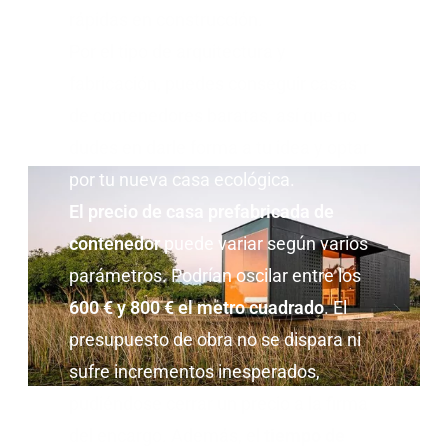
rápidas en construcción.
Por el tipo de arquitectura y
fabricación, puedes conseguir casas
de contenedores baratas, así que no
dudes en darle forma a tu idea y optar
por tu nueva casa ecológica.
El precio de casa prefabricada de
contenedor
puede variar según varios
parámetros. Podrían oscilar entre los
600 € y 800 € el metro cuadrado
. El
presupuesto de obra no se dispara ni
sufre incrementos inesperados,
pudiéndose cerrar un precio a la firma
del encargo. Además, el
tiempo de