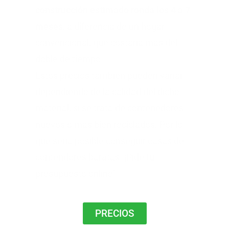
construcción estimado ronda los 4 a 7
meses
, a diferencia de un hogar
convencional, que costaría mas del
doble de tiempo.
Estos precios también pueden variar
dependiendo de la calidad del dicho
material, si se trata de contenedores
nuevos o mas bien reciclados. Por lo
que seria posible conseguir casas de
contendores baratas. ¡Pide tu
presupuesto online!
PRECIOS