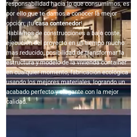
responsabilidad hacia lo que consumimos, es
por ello que te damos a conocer la mejor
opción; ¡tu
casa contenedor
!
Hablamos de construcciones a bajo coste,
ejecución del proyecto en un tiempo mucho
mas reducido, posibilidad de transformar la
estructura y modelo de la vivienda container
en cualquier momento, fabricación ecológica
usando los mejores materiales, logrando un
acabado perfecto y elegante con la mejor
calidad.