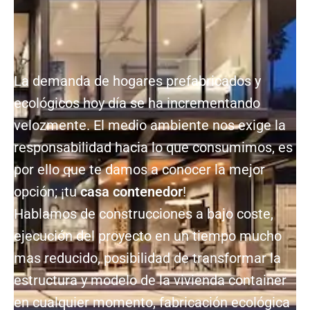
La demanda de hogares prefabricados y
ecológicos hoy día se ha incrementando
velozmente. El medio ambiente nos exige la
responsabilidad hacia lo que consumimos, es
por ello que te damos a conocer la mejor
opción; ¡tu
casa contenedor
!
Hablamos de construcciones a bajo coste,
ejecución del proyecto en un tiempo mucho
mas reducido, posibilidad de transformar la
estructura y modelo de la vivienda container
en cualquier momento, fabricación ecológica