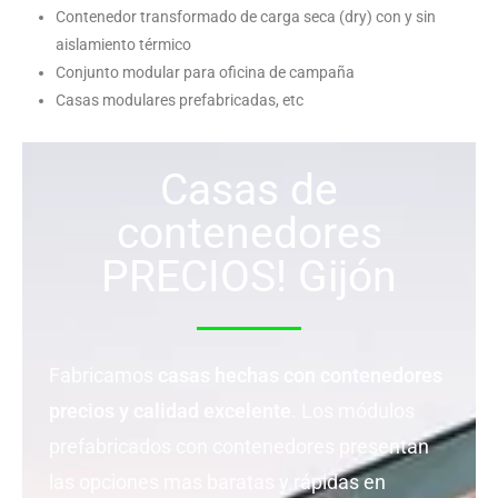
Contenedor transformado de carga seca (dry) con y sin
aislamiento térmico
Conjunto modular para oficina de campaña
Casas modulares prefabricadas, etc
Casas de
contenedores
PRECIOS! Gijón
Fabricamos
casas hechas con contenedores
precios y calidad excelente
. Los módulos
prefabricados con contenedores presentan
las opciones mas baratas y rápidas en