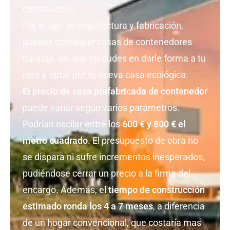
construcción.
Por el tipo de arquitectura y fabricación,
puedes conseguir casas de contenedores
baratas, así que no dudes en darle forma a tu
idea y optar por tu nueva casa ecológica.
El precio de casa prefabricada de contenedor
puede variar según varios parámetros.
Podrían oscilar entre los
600 € y 800 € el
metro cuadrado
. El presupuesto de obra no
se dispara ni sufre incrementos inesperados,
pudiéndose cerrar un precio a la firma del
encargo. Además, el
tiempo de construcción
estimado ronda los 4 a 7 meses
, a diferencia
de un hogar convencional, que costaría mas