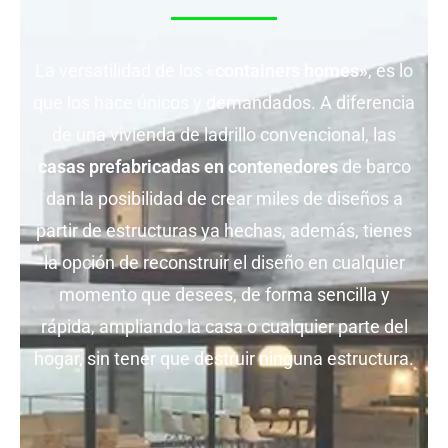
La versatilidad de los
«containers homes»
, es lo
que los hace únicos y demandados. A diferencia
de una vivienda de ladrillo convencional, las
casas prefabricadas en contenedores
de barco
dan la posibilidad de crear miles de diseños a
partir de estructuras ya hechas, además, tienes
la opción de reconstruir el diseño en cualquier
momento que desees, de forma sencilla y
rápida, ampliando la casa o cualquier parte del
hogar, sin tener que destruir ninguna estructura.