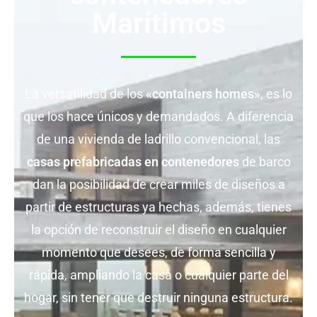
Marítimos
La versatilidad de los
«containers homes»
, es lo
que los hace únicos y demandados. A diferencia
de una vivienda de ladrillo convencional, las
casas prefabricadas en contenedores
de barco
dan la posibilidad de crear miles de diseños a
partir de estructuras ya hechas, además, tienes
la opción de reconstruir el diseño en cualquier
momento que desees, de forma sencilla y
rápida, ampliando la casa o cualquier parte del
hogar, sin tener que destruir ninguna estructura.