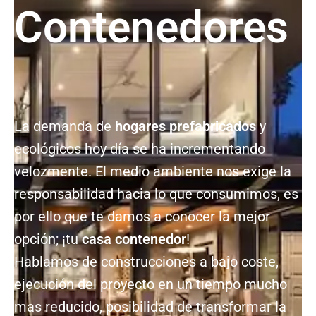
Contenedores
La demanda de
hogares prefabricados
y
ecológicos hoy día se ha incrementando
velozmente. El medio ambiente nos exige la
responsabilidad hacia lo que consumimos, es
por ello que te damos a conocer la mejor
opción; ¡tu
casa contenedor
!
Hablamos de construcciones a bajo coste,
ejecución del proyecto en un tiempo mucho
mas reducido, posibilidad de transformar la