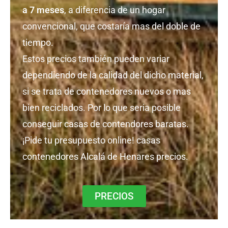
a 7 meses
, a diferencia de un hogar
convencional, que costaría mas del doble de
tiempo.
Estos precios también pueden variar
dependiendo de la calidad del dicho material,
si se trata de contenedores nuevos o mas
bien reciclados. Por lo que seria posible
conseguir casas de contendores baratas.
¡Pide tu presupuesto online! casas
contenedores Alcalá de Henares precios.
PRECIOS