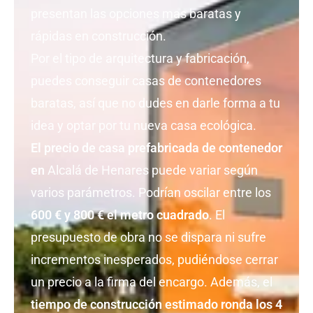
presentan las opciones mas baratas y
rápidas en construcción.
Por el tipo de arquitectura y fabricación,
puedes conseguir casas de contenedores
baratas, así que no dudes en darle forma a tu
idea y optar por tu nueva casa ecológica.
El precio de casa prefabricada de contenedor
en
Alcalá de Henares puede variar según
varios parámetros. Podrían oscilar entre los
600 € y 800 € el metro cuadrado
. El
presupuesto de obra no se dispara ni sufre
incrementos inesperados, pudiéndose cerrar
un precio a la firma del encargo. Además, el
tiempo de construcción estimado ronda los 4