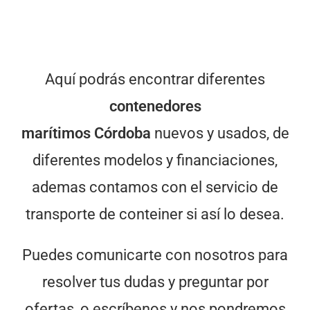
Aquí podrás encontrar diferentes
contenedores
marítimos
Córdoba
nuevos y usados, de
diferentes modelos y financiaciones,
ademas contamos con el servicio de
transporte de conteiner si así lo desea.
Puedes comunicarte con nosotros para
resolver tus dudas y preguntar por
ofertas, o escríbenos y nos pondremos