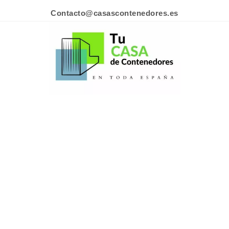
Contacto@casascontenedores.es