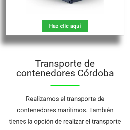
Haz clic aquí
Transporte de
contenedores Córdoba
Realizamos el transporte de
contenedores marítimos. También
tienes la opción de realizar el transporte