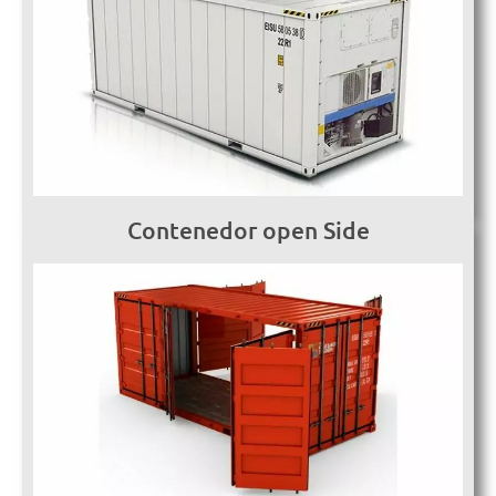
Contenedor open Side