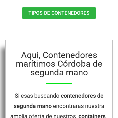
TIPOS DE CONTENEDORES
Aqui, Contenedores
marítimos Córdoba de
segunda mano
Si esas buscando
contenedores de
segunda mano
encontraras nuestra
amplia oferta de nuestros
containers
,