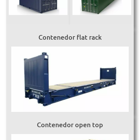
Contenedor flat rack
Contenedor open top