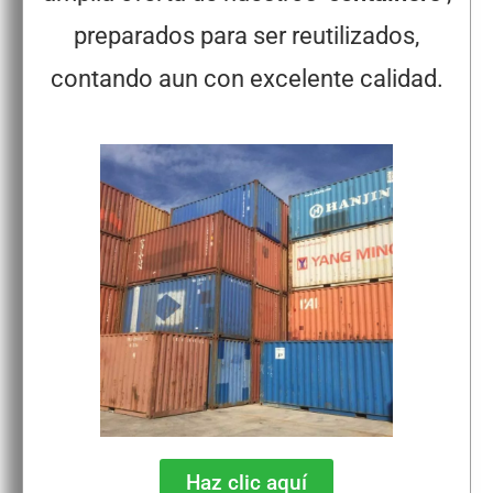
preparados para ser reutilizados,
contando aun con excelente calidad.
Haz clic aquí