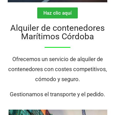
Haz clic aquí
Alquiler de contenedores
Marítimos Córdoba
Ofrecemos un servicio de alquiler de
contenedores con costes competitivos,
cómodo y seguro.
Gestionamos el transporte y el pedido.