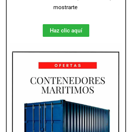
mostrarte
Haz clic aquí