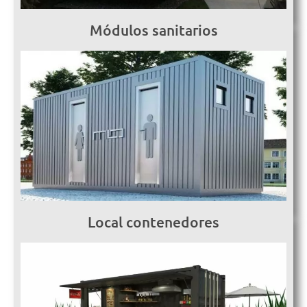
Módulos sanitarios
Local contenedores