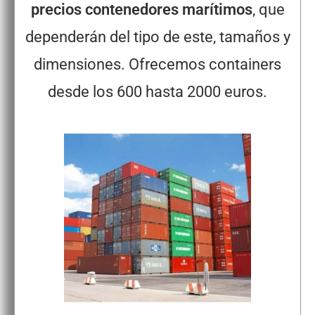
precios contenedores marítimos
, que
dependerán del tipo de este, tamaños y
dimensiones. Ofrecemos containers
desde los 600 hasta 2000 euros.