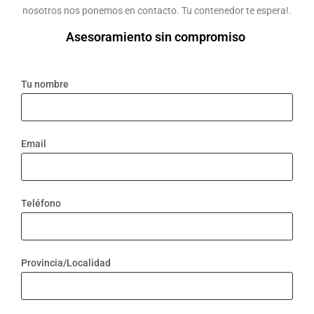
nosotros nos ponemos en contacto. Tu contenedor te espera!.
Asesoramiento sin compromiso
Tu nombre
Email
Teléfono
Provincia/Localidad