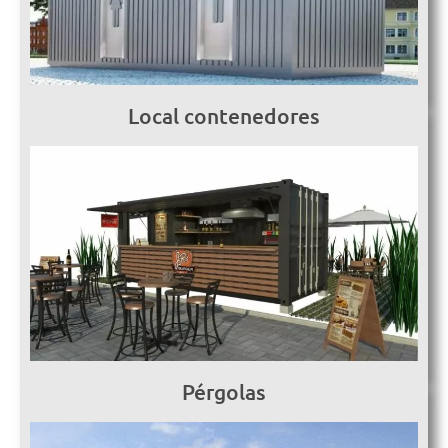
Local contenedores
Pérgolas