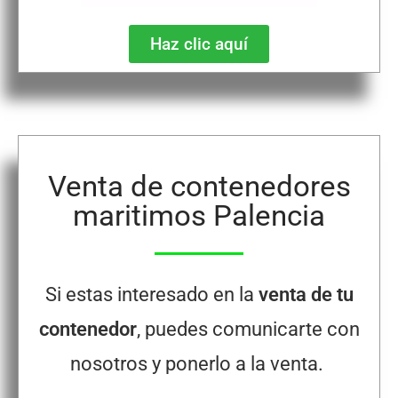
Haz clic aquí
Venta de contenedores
maritimos Palencia
Si estas interesado en la
venta de tu
contenedor
, puedes comunicarte con
nosotros y ponerlo a la venta.