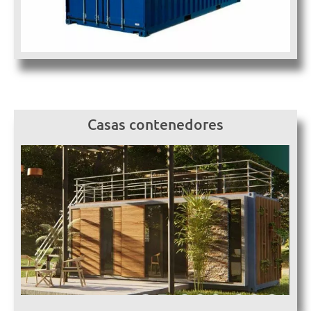
Casas contenedores