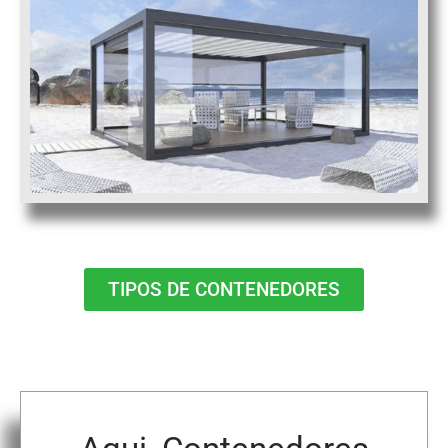
TIPOS DE CONTENEDORES