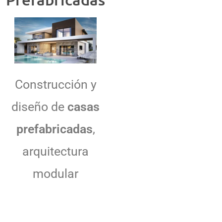
Construcción y
diseño de
casas
prefabricadas
,
arquitectura
modular