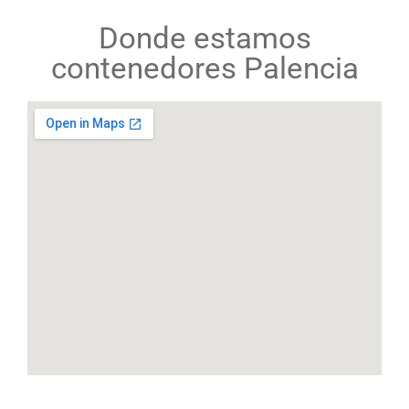
Donde estamos
contenedores Palencia