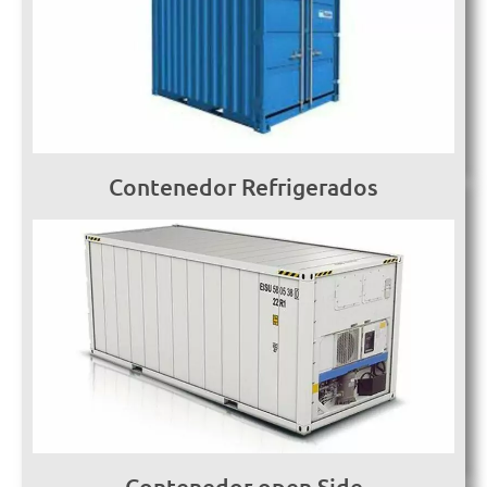
Contenedor Refrigerados
Contenedor open Side