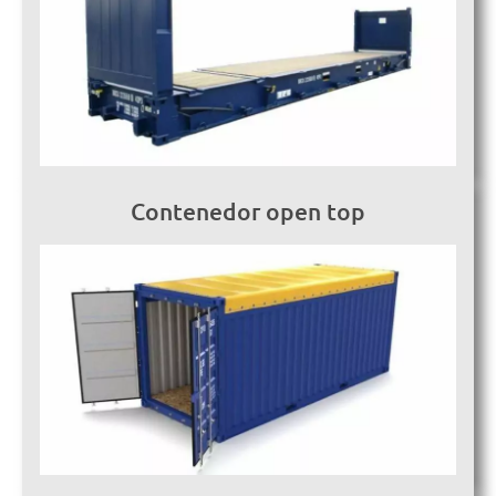
Contenedor open top