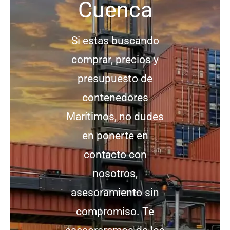
Cuenca
Si estas buscando
comprar, precios y
presupuesto de
contenedores
Marítimos, no dudes
en ponerte en
contacto con
nosotros,
asesoramiento sin
compromiso. Te