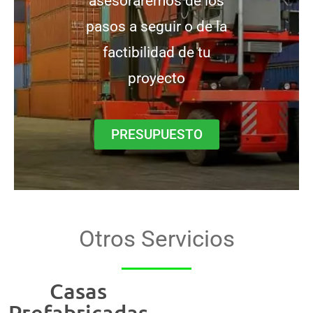
asesoraremos de los
pasos a seguir o de la
factibilidad de tu
proyecto
PRESUPUESTO
Otros Servicios
Casas
Prefabricadas