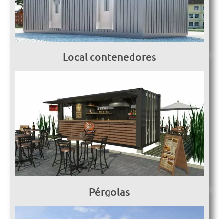
Local contenedores
Pérgolas