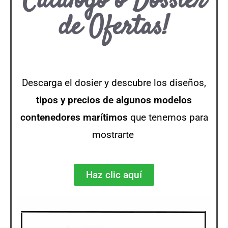
Catalogo o Dossier
de Ofertas!
Descarga el dosier y descubre los diseños,
tipos y precios de algunos modelos
contenedores
marítimos
que tenemos para
mostrarte
Haz clic aquí