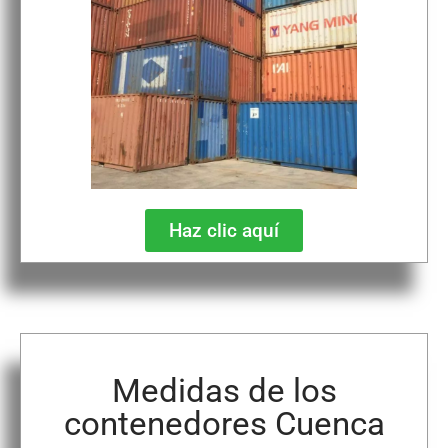
Haz clic aquí
Medidas de los
contenedores Cuenca