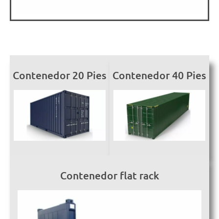
Contenedor 20 Pies
Contenedor 40 Pies
Contenedor flat rack