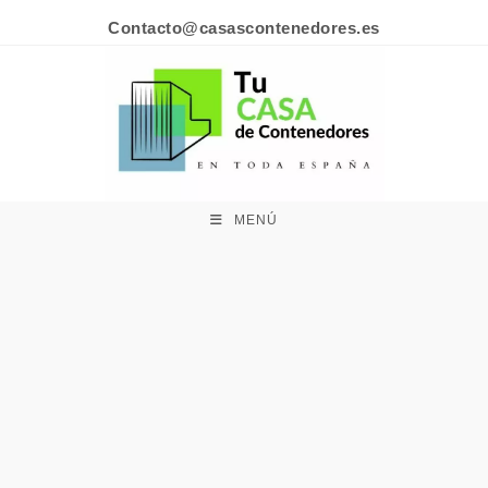
Contacto@casascontenedores.es
MENÚ