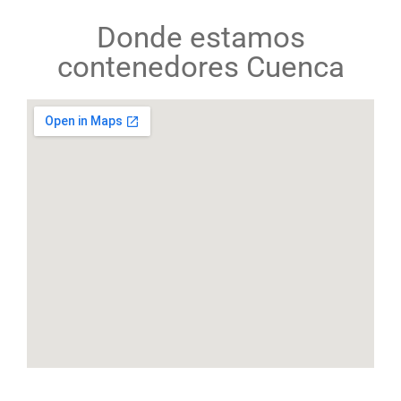
Donde estamos
contenedores Cuenca