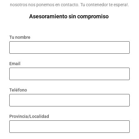
nosotros nos ponemos en contacto. Tu contenedor te espera!.
Asesoramiento sin compromiso
Tu nombre
Email
Teléfono
Provincia/Localidad