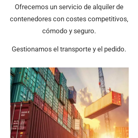
Ofrecemos un servicio de alquiler de
contenedores con costes competitivos,
cómodo y seguro.
Gestionamos el transporte y el pedido.