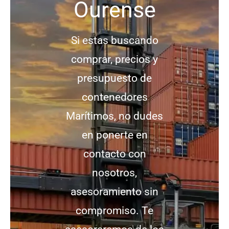
Ourense
Si estas buscando
comprar, precios y
presupuesto de
contenedores
Marítimos, no dudes
en ponerte en
contacto con
nosotros,
asesoramiento sin
compromiso. Te