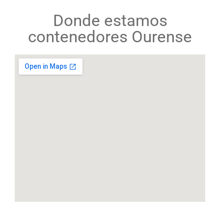
Donde estamos
contenedores Ourense