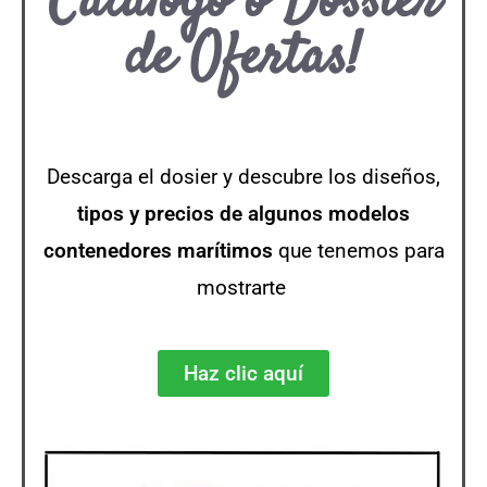
Catalogo o Dossier
de Ofertas!
Descarga el dosier y descubre los diseños,
tipos y precios de algunos modelos
contenedores
marítimos
que tenemos para
mostrarte
Haz clic aquí