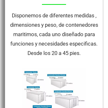
Disponemos de diferentes medidas ,
dimensiones y peso, de contenedores
maritimos, cada uno diseñado para
funciones y necesidades especificas.
Desde los 20 a 45 pies.