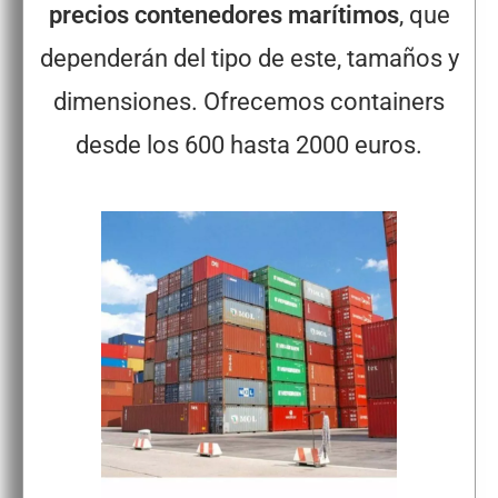
precios contenedores marítimos
, que
dependerán del tipo de este, tamaños y
dimensiones. Ofrecemos containers
desde los 600 hasta 2000 euros.