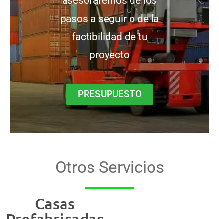
asesoraremos de los
pasos a seguir o de la
factibilidad de tu
proyecto
PRESUPUESTO
Otros Servicios
Casas
Prefabricadas