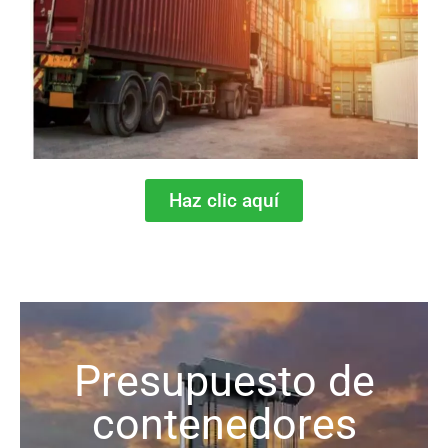
Haz clic aquí
Presupuesto de
contenedores