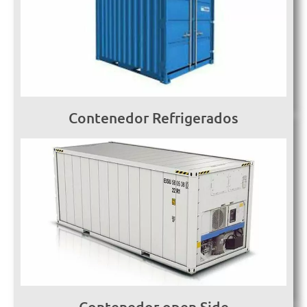
Contenedor Refrigerados
Contenedor open Side